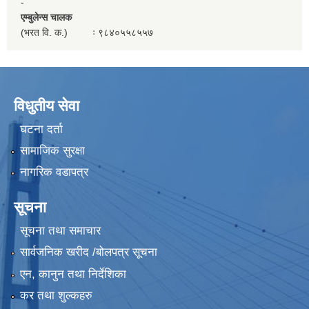
-
एम्बुलेन्स चालक
(भरत वि. क.) ः ९८४०५५८५५७
विधुतीय सेवा
घटना दर्ता
सामाजिक सुरक्षा
नागरिक वडापत्र
सूचना
सूचना तथा समाचार
सार्वजनिक खरीद /बोलपत्र सूचना
एन, कानुन तथा निर्देशिका
कर तथा शुल्कहरु