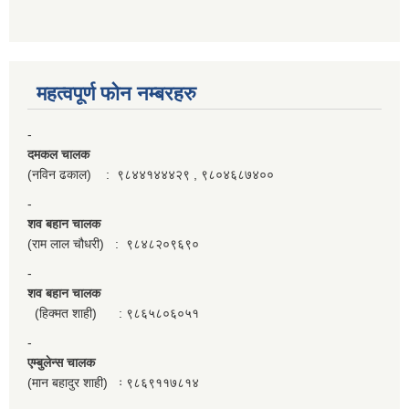
महत्वपूर्ण फाेन नम्बरहरु
-
दमकल चालक
(नविन ढकाल) : ९८४४१४४४२९ , ९८०४६८७४००
-
शव बहान चालक
(राम लाल चौधरी) : ९८४८२०९६९०
-
शव बहान चालक
(हिक्मत शाही) : ९८६५८०६०५१
-
एम्बुलेन्स चालक
(मान बहादुर शाही) ः ९८६९११७८१४