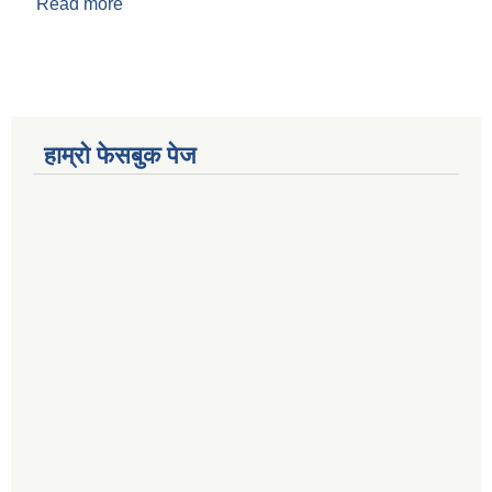
Read more
about जलउपयोग गुरुयोजना लम्कीचुहा नगरपालिका
कैलाली, २०८०
हाम्रो फेसबुक पेज