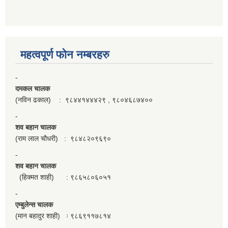
महत्वपूर्ण फाेन नम्बरहरु
-
दमकल चालक
(नविन ढकाल) : ९८४४१४४४२९ , ९८०४६८७४००
-
शव बहान चालक
(राम लाल चौधरी) : ९८४८२०९६९०
-
शव बहान चालक
(हिक्मत शाही) : ९८६५८०६०५१
-
एम्बुलेन्स चालक
(मान बहादुर शाही) ः ९८६९११७८१४