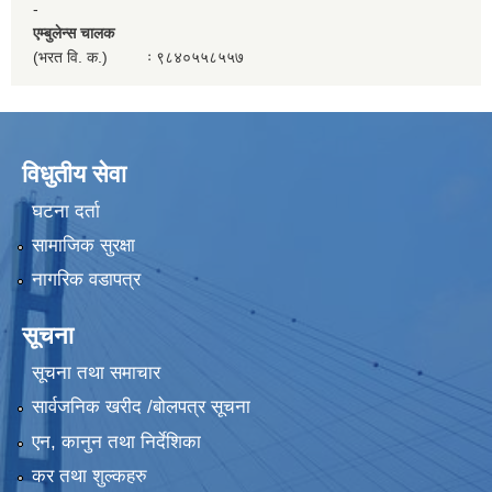
-
एम्बुलेन्स चालक
(भरत वि. क.) ः ९८४०५५८५५७
विधुतीय सेवा
घटना दर्ता
सामाजिक सुरक्षा
नागरिक वडापत्र
सूचना
सूचना तथा समाचार
सार्वजनिक खरीद /बोलपत्र सूचना
एन, कानुन तथा निर्देशिका
कर तथा शुल्कहरु