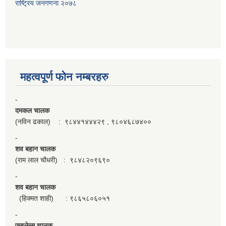
राष्ट्रिय जनगणना २०७८
महत्वपूर्ण फाेन नम्बरहरु
-
दमकल चालक
(नविन ढकाल) : ९८४४१४४४२९ , ९८०४६८७४००
-
शव बहान चालक
(राम लाल चौधरी) : ९८४८२०९६९०
-
शव बहान चालक
(हिक्मत शाही) : ९८६५८०६०५१
-
एम्बुलेन्स चालक