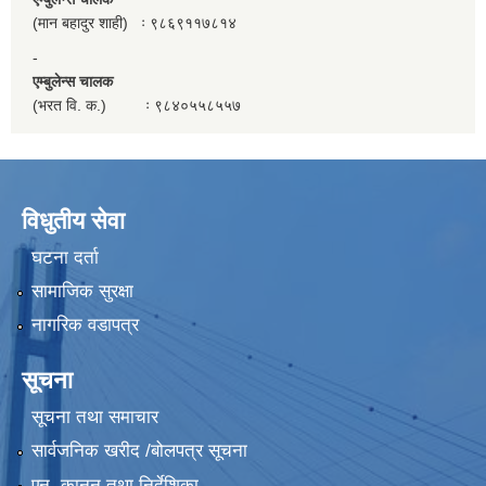
(मान बहादुर शाही) ः ९८६९११७८१४
-
एम्बुलेन्स चालक
(भरत वि. क.) ः ९८४०५५८५५७
विधुतीय सेवा
घटना दर्ता
सामाजिक सुरक्षा
नागरिक वडापत्र
सूचना
सूचना तथा समाचार
सार्वजनिक खरीद /बोलपत्र सूचना
एन, कानुन तथा निर्देशिका