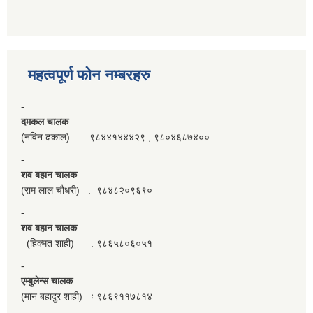
महत्वपूर्ण फाेन नम्बरहरु
-
दमकल चालक
(नविन ढकाल) : ९८४४१४४४२९ , ९८०४६८७४००
-
शव बहान चालक
(राम लाल चौधरी) : ९८४८२०९६९०
-
शव बहान चालक
(हिक्मत शाही) : ९८६५८०६०५१
-
एम्बुलेन्स चालक
(मान बहादुर शाही) ः ९८६९११७८१४