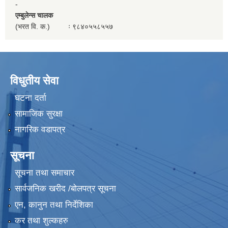
-
एम्बुलेन्स चालक
(भरत वि. क.) ः ९८४०५५८५५७
विधुतीय सेवा
घटना दर्ता
सामाजिक सुरक्षा
नागरिक वडापत्र
सूचना
सूचना तथा समाचार
सार्वजनिक खरीद /बोलपत्र सूचना
एन, कानुन तथा निर्देशिका
कर तथा शुल्कहरु