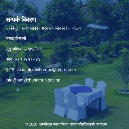
सम्पर्क विवरण
लम्कीचुहा नगरपालिका नगरकार्यपालिकाको कार्यालय
भल्का,कैलाली
सुदूरपश्चिम प्रदेश,नेपाल
फोन :०९१ -४१९०४६
इ-मेल:
ito.lamkichuhamun@gmail.com
info@lamkichuhamun.gov.np
© 2026 लम्कीचुहा नगरपालिका नगरकार्यपालिकाको कार्यालय