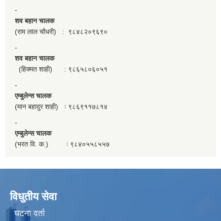
-
शव बहान चालक
(राम लाल चौधरी) : ९८४८२०९६९०
-
शव बहान चालक
(हिक्मत शाही) : ९८६५८०६०५१
-
एम्बुलेन्स चालक
(मान बहादुर शाही) ः ९८६९११७८१४
-
एम्बुलेन्स चालक
(भरत वि. क.) ः ९८४०५५८५५७
विधुतीय सेवा
घटना दर्ता