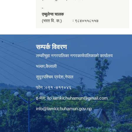
-
एम्बुलेन्स चालक
(भरत वि. क.) ः ९८४०५५८५५७
सम्पर्क विवरण
लम्कीचुहा नगरपालिका नगरकार्यपालिकाको कार्यालय
भल्का,कैलाली
सुदूरपश्चिम प्रदेश,नेपाल
फोन :०९१ -४१९०४६
इ-मेल:
ito.lamkichuhamun@gmail.com
info@lamkichuhamun.gov.np