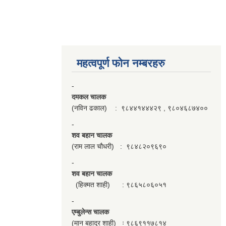
महत्वपूर्ण फाेन नम्बरहरु
-
दमकल चालक
(नविन ढकाल) : ९८४४१४४४२९ , ९८०४६८७४००
-
शव बहान चालक
(राम लाल चौधरी) : ९८४८२०९६९०
-
शव बहान चालक
(हिक्मत शाही) : ९८६५८०६०५१
-
एम्बुलेन्स चालक
(मान बहादुर शाही) ः ९८६९११७८१४