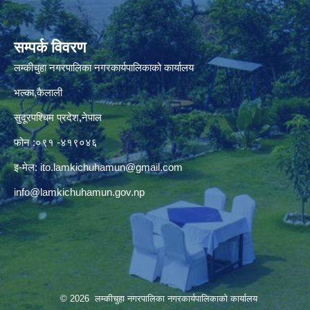
सम्पर्क विवरण
लम्कीचुहा नगरपालिका नगरकार्यपालिकाको कार्यालय
भल्का,कैलाली
सुदूरपश्चिम प्रदेश,नेपाल
फोन :०९१ -४१९०४६
इ-मेल:
ito.lamkichuhamun@gmail.com
info@lamkichuhamun.gov.np
© 2026 लम्कीचुहा नगरपालिका नगरकार्यपालिकाको कार्यालय