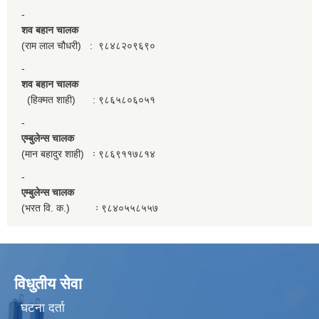
-
शव बहान चालक
(राम लाल चौधरी) : ९८४८२०९६९०
-
शव बहान चालक
(हिक्मत शाही) : ९८६५८०६०५१
-
एम्बुलेन्स चालक
(मान बहादुर शाही) ः ९८६९११७८१४
-
एम्बुलेन्स चालक
(भरत वि. क.) ः ९८४०५५८५५७
विधुतीय सेवा
घटना दर्ता